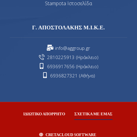
Stampota Ιστοσελίδα
Γ. ΑΠΟΣΤΟΛΑΚΗΣ Μ.Ι.Κ.Ε.
info@aggroup.gr
2810225913 (Ηράκλειο)
6936917656 (Ηράκλειο)
6936827321 (Αθήνα)
ΙΔΙΩΤΙΚΟ ΑΠΟΡΡΗΤΟ
ΣΧΕΤΙΚΑ ΜΕ ΕΜΑΣ
CRETACLOUD SOFTWARE